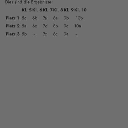
Dies sind die Ergebnisse:
Kl. 5
Kl. 6
Kl. 7
Kl. 8
Kl. 9
Kl. 10
Platz 1
5c
6b
7a
8a
9b
10b
Platz 2
5a
6c
7d
8b
9c
10a
Platz 3
5b
-
7c
8c
9a
-