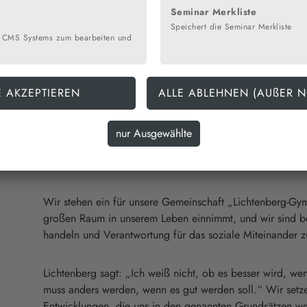
Atmosphäre bei gegenseitiger Achtung und gegenseitigem
Seminar Merkliste
beteiligten Personen. Dabei pflegen wir ein Gemeinschaft
Speichert die Seminar Merkliste
 CMS Systems zum bearbeiten und
durch gegenseitige Toleranz und das uns Freude bei der 
befriedigende Zusammenarbeit miteinander und nach auß
Unser Namensgeber Lichtenberg, ein umfassend gebildete
kreativ, ist uns Vorbild. Wir legen besonderen Wert auf 
Lernprozesse in einem sozialen Klima, das geprägt ist du
Arbeitsbedingungen, die immer wieder einzufordern sind.
liberale Grundhaltung, die auf einengende Regeln so weit
Wir stehen ein für unsere Gemeinschaft „Lichtenberg-Gy
großen Raum in unserem Leben einnimmt, und wir sind be
handeln und Verantwortung für das soziale Miteinander 
Lichtenberg sagt: „Ich weiß nicht, ob es besser wird, we
muss anders werden, wenn es gut werden soll.“ Wir setze
Entwicklungen, die uns in den genannten Grundsätzen we