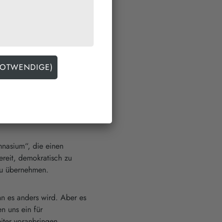
 Respekt unter allen
sgefühl, das geprägt ist
Arbeit und eine
en ermöglicht.
r Mensch, kritisch und
gute Ergebnisse der
rch optimale Lern- und
 Dabei vertreten wir eine
 wie möglich verzichtet.
mnasium“, die einen
reit, demokratisch zu
zu übernehmen.
nn es anders wird. Aber es
n uns ein für
iter voranbringen.