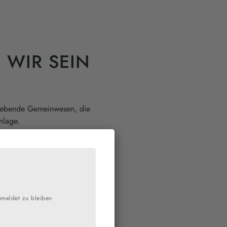
S WIR SEIN
mgebende Gemeinwesen, die
nlage.
g Christoph Lichtenbergs
hm stammt auch die Idee,
 aufgeklärtes Bild vom
 sondern urteile natürlich
emeldet zu bleiben
als eine Schule, die
nd kooperativen
e