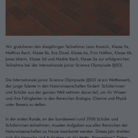
Wir gratulieren den diesjährigen Teilnehmer Leon Korecki, Klasse 9a,
Matthias Bach, Klasse 8a, Eva Düvel, Klasse 6a, Finn Nöthen, Klasse 6b,
Jonas Isheim, Klasse 5d und Madita Bach, Klasse 5a zur erfolgreichen
Teilnahme bei der Internationale Junior Science Olympiade (IJSO).
Die Internationale Junior Science Olympiade (IJSO) ist ein Wettbewerb,
der junge Talente in den Naturwissenschaften fördert. Schülerinnen
und Schüler aus der ganzen Welt nehmen daran teil, um ihr Wissen
und ihre Fähigkeiten in den Bereichen Biologie, Chemie und Physik
unter Beweis zu stellen.
In der ersten Runde, an der bundesweit rund 3700 Schüler und
Schülerinnen teilnahmen, mussten Aufgaben aus allen Bereichen der
Naturwissenschaften zu Hause bearbeitet werden. Dieses Jahr drehten
sich die Versuche und Aufgaben um das Motto „Papperlapp“. Dabei