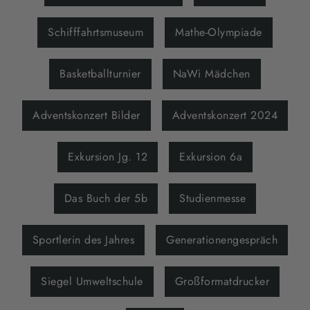
Schifffahrtsmuseum
Mathe-Olympiade
Basketballturnier
NaWi Mädchen
Adventskonzert Bilder
Adventskonzert 2024
Exkursion Jg. 12
Exkursion 6a
Das Buch der 5b
Studienmesse
Sportlerin des Jahres
Generationengespräch
Siegel Umweltschule
Großformatdrucker