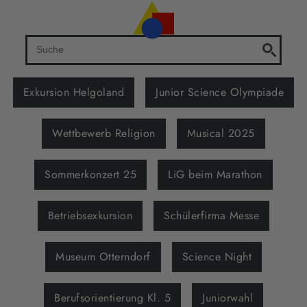
Exkursion Helgoland
Junior Science Olympiade
Wettbewerb Religion
Musical 2025
Sommerkonzert 25
LiG beim Marathon
Betriebsexkursion
Schülerfirma Messe
Museum Otterndorf
Science Night
Berufsorientierung Kl. 5
Juniorwahl