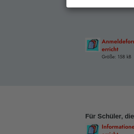
Größe: 150 kB
Anmeldefor
erricht
Größe: 158 kB
Für Schüler, d
Information