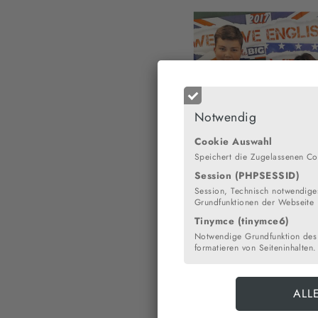
Notwendig
Cookie Auswahl
Speichert die Zugelassenen Co
Session (PHPSESSID)
Session, Technisch notwendiges
Grundfunktionen der Webseite
Tinymce (tinymce6)
LiG-Schüler nehmen „D
Notwendige Grundfunktion des
formatieren von Seiteninhalten.
Cuxhavener Nachrichten, 2
CUXHAVEN. Schüler und Sc
Challenge“ mit Schülern a