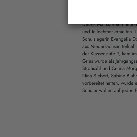
Jugendlichen einen zusätzl
verbessern.
Dieses Mal starteten nebe
und Teilnehmer erhielten 
Schulsiegerin Evangelia D
aus Niedersachsen teilneh
der Klassenstufe 9, kam i
Gries wurde als Jahrgangss
Strohsahl und Celina Morg
Nina Siebert, Sabine Blu
vorbereitet hatten, wurde 
Schüler wollen auf jeden F