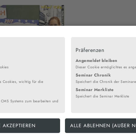
Präferenzen
Angemeldet bleiben
okies
Dieser Cookie ermöglichtes es ang
Seminar Chronik
 Cookies, wichtig für die
Speichert die Chronik der Seminar
Seminar Merkliste
Speichert die Seminar Merkliste
ie große Herausforderung“ an
 CMS Systems zum bearbeiten und
1.7.2017
hülerinnen des Lichtenberg-Gymnasiums maßen sich im Englisch
us über 6000 Schulen in ganz Europa. Hauptziel dieses Wettbewer