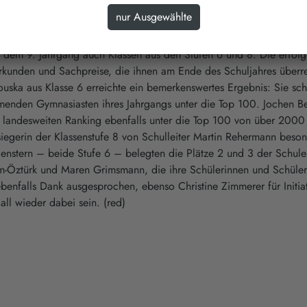
ichen Anreiz zu geben, ihre Englischkenntnisse auf spielerische u
n dem 9. Jahrgang auch Klassen aus den Stufen 6 und 8. Die erfolg
Urkunden und Sachpreise, die ihnen am Ende des Schuljahres überr
ouska aus Klasse 6 erreichte ein bemerkenswertes Ergebnis: Sie sc
menden Gymnasiasten ihres Jahrgangs unter die Top 100. Jochen B
m landesweiten Ranking ebenfalls unter die Top 100 von über 2000
iegerin der Klassenstufe 8 von Schulleiter Martin Rehermann beson
enstern – beide Stufe 6 – belegten die Plätze 2 und 3 der Schule
hm-Öztürk und Maren Grimsmann, die ihre Schülerinnen und Schüle
ebenfalls Dank ausgesprochen, ebenso Christine Zimmerer für Initia
all wieder dabei sein. (red)