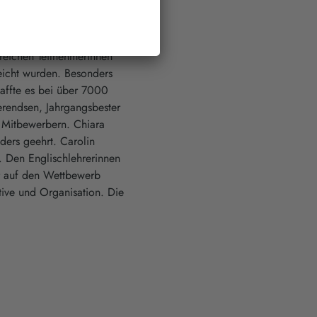
nd motivierende Weise zu
reichen Teilnehmerinnen
eicht wurden. Besonders
haffte es bei über 7000
erendsen, Jahrgangsbester
 Mitbewerbern. Chiara
ders geehrt. Carolin
. Den Englischlehrerinnen
r auf den Wettbewerb
tive und Organisation. Die