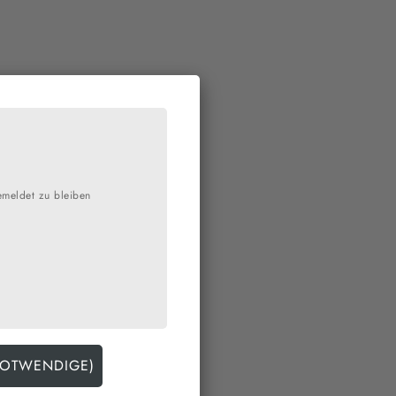
emeldet zu bleiben
e
wettbewerb „The Big
bs ist es, den