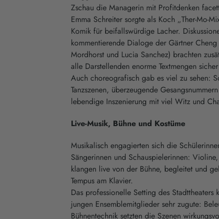
Zschau die Managerin mit Profitdenken facett
Emma Schreiter sorgte als Koch „Ther-Mo-Mix“
Komik für beifallswürdige Lacher. Diskussion
kommentierende Dialoge der Gärtner Cheng
Mordhorst und Lucia Sanchez) brachten zusät
alle Darstellenden enorme Textmengen sicher 
Auch choreografisch gab es viel zu sehen: 
Tanzszenen, überzeugende Gesangsnummern 
lebendige Inszenierung mit viel Witz und Ch
Live-Musik, Bühne und Kostüme
Musikalisch engagierten sich die Schülerinnen
Sängerinnen und Schauspielerinnen: Violine
klangen live von der Bühne, begleitet und gel
Tempus am Klavier.
Das professionelle Setting des Stadttheaters 
jungen Ensemblemitglieder sehr zugute: Bele
Bühnentechnik setzten die Szenen wirkungsvo