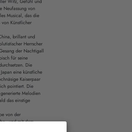
ller Witz, Gefühl und
ie Neufassung von
les Musical, das die
 von Künstlicher
hina, brillant und
lutistischer Herrscher
n Gesang der Nachtigall
isch für seine
durchsetzen. Die
 Japan eine künstliche
ochnäsige Kaiserpaar
ich pointiert. Die
h generierte Melodien
ald das einstige
abe von der
ebe - und mit dem
 Glück des Kaisers. Die