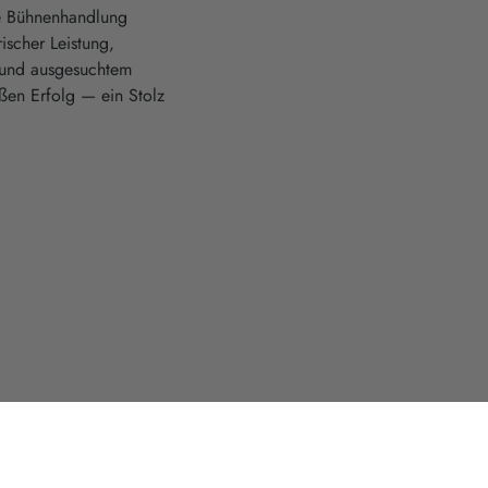
le Bühnenhandlung
ischer Leistung,
n und ausgesuchtem
en Erfolg — ein Stolz