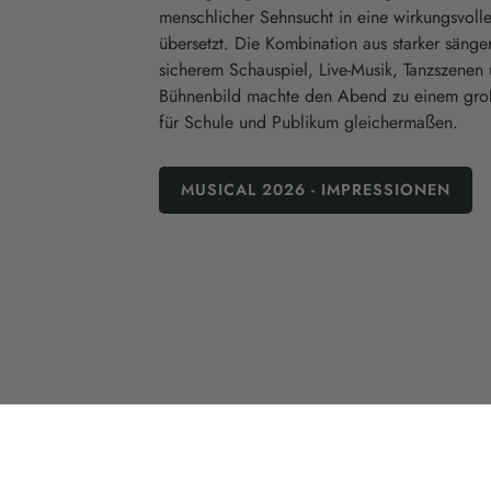
menschlicher Sehnsucht in eine wirkungsvol
übersetzt. Die Kombination aus starker sänger
sicherem Schauspiel, Live-Musik, Tanzszene
Bühnenbild machte den Abend zu einem groß
für Schule und Publikum gleichermaßen.
MUSICAL 2026 - IMPRESSIONEN