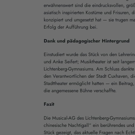
erwähnenswert sind die eindrucksvollen, größt
asiatisch inspirierten Kostüme und Frisuren, 
konzipiert und umgesetzt hat — sie trugen m
Erfolg der Aufführung bei.
Dank und pädagogischer Hintergrund
Einstudiert wurde das Stück von den Lehreri
und Anke Seifert; Musiktheater ist seit lang
Lichtenberg-Gymnasiums. Am Schluss dankte 
den Verantwortlichen der Stadt Cuxhaven, di
Stadttheater ermöglicht hatten — ein Beitrag
die angemessene Bühne verschaffte.
Fazit
Die Musical-AG des Lichtenberg-Gymnasiums 
chinesische Nachtigall“ ein berührendes und 
Stück gezeigt, das aktuelle Fragen nach Echt