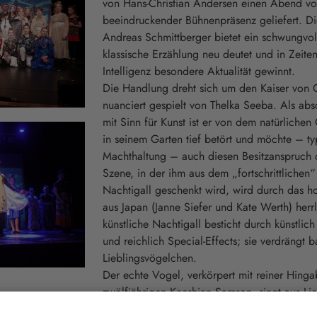
von Hans-Christian Andersen einen Abend vo
beeindruckender Bühnenpräsenz geliefert. D
Andreas Schmittberger bietet ein schwungvol
klassische Erzählung neu deutet und in Zeiten
Intelligenz besondere Aktualität gewinnt.
Die Handlung dreht sich um den Kaiser von C
nuanciert gespielt von Thelka Seeba. Als abso
mit Sinn für Kunst ist er von dem natürliche
in seinem Garten tief betört und möchte – typ
Machthaltung – auch diesen Besitzanspruch 
Szene, in der ihm aus dem „fortschrittlichen“
Nachtigall geschenkt wird, wird durch das h
aus Japan (Janne Siefer und Kate Werth) herrl
künstliche Nachtigall besticht durch künstlic
und reichlich Special-Effects; sie verdrängt b
Lieblingsvögelchen.
Der echte Vogel, verkörpert mit reiner Hing
zwölfjährigen Keeshian Samson, singt aus Li
Fortbleiben diesem Gesang entzieht sich das